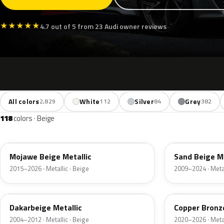
★
★
★
★
★
4.7 out of 5 from 23 Audi owner reviews
All colors
White
Silver
Grey
2,829
112
84
382
118
colors · Beige
LH1X
LH1W
Mojawe Beige Metallic
Sand Beige Me
2015–2026 · Metallic · Beige
2009–2024 · Metal
LY1Q
LT8T
Dakarbeige Metallic
Copper Bronze
2004–2012 · Metallic · Beige
2020–2026 · Metal