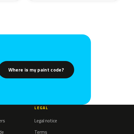
Where is my paint code?
LEGAL
ers
Legal notice
ode
Terms