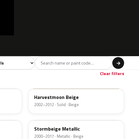
model
→
Orange
Red
Violet
Brown
Beig
84
280
66
163
Clear filters
LB1M
Harvestmoon Beige
2002–2012 · Solid · Beige
LA1W
Stormbeige Metallic
2000–2017 · Metallic · Beige