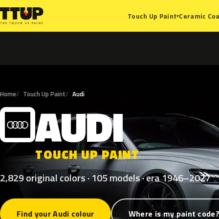
Ceramic Coa
Touch Up Paint
▾
Home
Touch Up Paint
Audi
AUDI
A
TOUCH UP PAINT
2,829 original colors · 105 models · era 1946–2027
Find your Audi colour
Where is my paint code