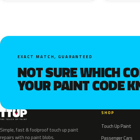
EXACT MATCH, GUARANTEED
NOT SURE WHICH C
YOUR PAINT CODE 
SHOP
Touch Up Paint
Simple, fast & foolproof touch up paint
repairs with no paint blobs.
Passenger Cars