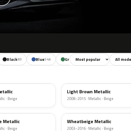
Sort colors
Filter by 
Black
Blue
Green
Yellow
83
546
457
224
LC8Y
tallic
Light Brown Metallic
lic · Beige
2008–2015 · Metallic · Beige
LD1W
 Metallic
Wheatbeige Metallic
lic · Beige
2003–2016 · Metallic · Beige