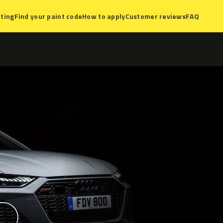
ting
Find your paint code
How to apply
Customer reviews
FAQ
?