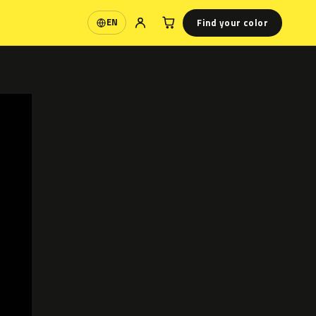
Find your color
EN
Language