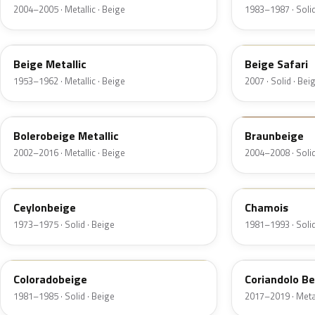
2004–2005 · Metallic · Beige
1983–1987 · Solid
L273
LS63
Beige Metallic
Beige Safari
1953–1962 · Metallic · Beige
2007 · Solid · Bei
LR1V
LR111
Bolerobeige Metallic
Braunbeige
2002–2016 · Metallic · Beige
2004–2008 · Solid
L13H
LP1P
Ceylonbeige
Chamois
1973–1975 · Solid · Beige
1981–1993 · Solid
LA1M
LP1Q
Coloradobeige
Coriandolo Be
1981–1985 · Solid · Beige
2017–2019 · Metal