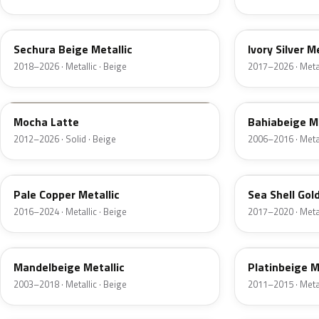
LL1X
LD7L
Sechura Beige Metallic
Ivory Silver M
2018–2026 · Metallic · Beige
2017–2026 · Metal
Q0
LX1Z
Mocha Latte
Bahiabeige Me
2012–2026 · Solid · Beige
2006–2016 · Metal
LP2X
LC1W
Pale Copper Metallic
Sea Shell Gold
2016–2024 · Metallic · Beige
2017–2020 · Metal
LY1R
LS1U
Mandelbeige Metallic
Platinbeige M
2003–2018 · Metallic · Beige
2011–2015 · Metal
LH8T
LZ1N