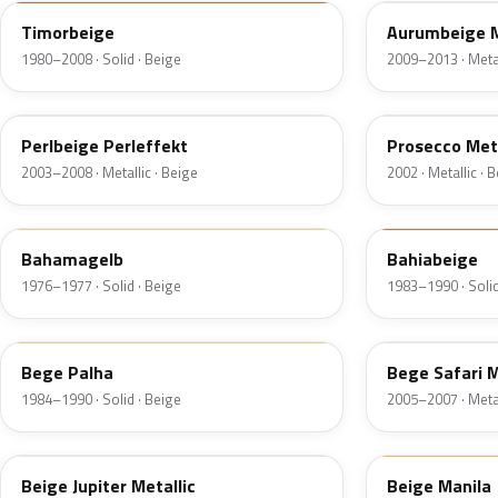
Timorbeige
Aurumbeige M
1980–2008 · Solid · Beige
2009–2013 · Metal
LZ1Z
LM1X
Perlbeige Perleffekt
Prosecco Meta
2003–2008 · Metallic · Beige
2002 · Metallic · 
L10N
LY1M
Bahamagelb
Bahiabeige
1976–1977 · Solid · Beige
1983–1990 · Solid
L7026
LI1R
Bege Palha
Bege Safari M
1984–1990 · Solid · Beige
2005–2007 · Metal
LI1V
LE1T
Beige Jupiter Metallic
Beige Manila