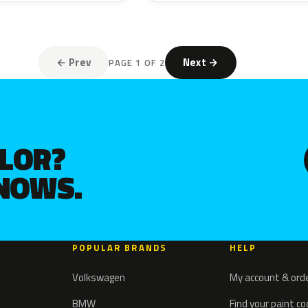
← Prev
Next →
PAGE 1 OF 2
OLOR?
KNOWS.
POPULAR BRANDS
HELP
Volkswagen
My account & ord
BMW
Find your paint c